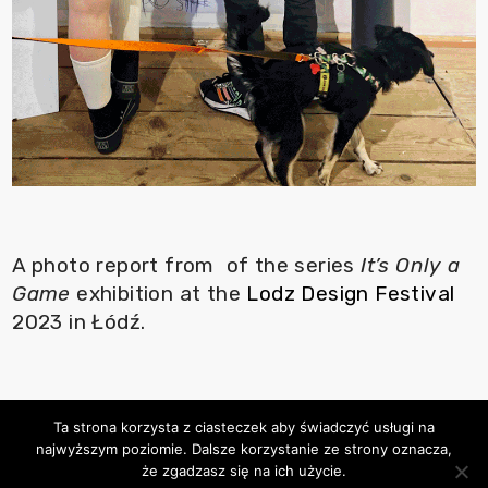
A photo report from of the series
It’s Only a
Game
exhibition at the
Lodz Design Festival
2023 in Łódź.
Ta strona korzysta z ciasteczek aby świadczyć usługi na
najwyższym poziomie. Dalsze korzystanie ze strony oznacza,
że zgadzasz się na ich użycie.
© 2026 Kinga Offert